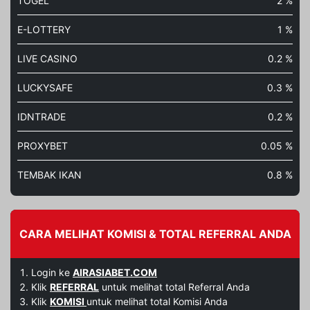
TOGEL
2 %
E-LOTTERY
1 %
LIVE CASINO
0.2 %
LUCKYSAFE
0.3 %
IDNTRADE
0.2 %
PROXYBET
0.05 %
TEMBAK IKAN
0.8 %
CARA MELIHAT KOMISI & TOTAL REFERRAL ANDA
Login ke
AIRASIABET.COM
Klik
REFERRAL
untuk melihat total Referral Anda
Klik
KOMISI
untuk melihat total Komisi Anda