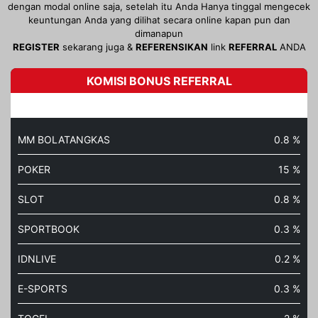
dengan modal online saja, setelah itu Anda Hanya tinggal mengecek
keuntungan Anda yang dilihat secara online kapan pun dan
dimanapun
REGISTER
sekarang juga &
REFERENSIKAN
link
REFERRAL
ANDA
KOMISI BONUS REFERRAL
TOTAL KOMISI: 21.95%
MM BOLATANGKAS
0.8 %
POKER
15 %
SLOT
0.8 %
SPORTBOOK
0.3 %
IDNLIVE
0.2 %
E-SPORTS
0.3 %