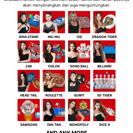
akan menyenangkan dan juga menguntungkan.
IDN4 STAND
NIU NIU
12D
DRAGON TIGER
24D
OGLOK
GONG BALL
BILLIARD
HEAD TAIL
ROULETTE
SUWIT
5D TIGER
SAMGONG
FAN TAN
MONOPOLY
DICE 6
AND ANY MORE