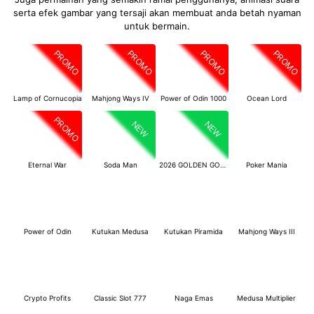
serta efek gambar yang tersaji akan membuat anda betah nyaman
untuk bermain.
PROMO
PROMO
PROMO
PROMO
Lamp of Cornucopia
Mahjong Ways IV
Power of Odin 1000
Ocean Lord
PROMO
NEW
NEW
Eternal War
Soda Man
2026 GOLDEN GOAL RUSH
Poker Mania
Power of Odin
Kutukan Medusa
Kutukan Piramida
Mahjong Ways III
Crypto Profits
Classic Slot 777
Naga Emas
Medusa Multiplier