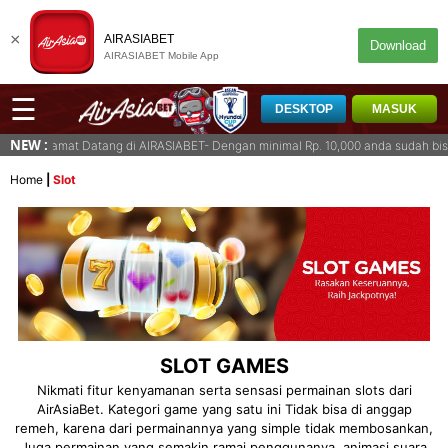
×
AIRASIABET
Download
AIRASIABET Mobile App
☰
DESKTOP
MASUK
NEW :
Selamat Datang di AIRASIABET- Dengan minimal Rp. 10,000 anda sudah bisa
Home
Slot
SLOT GAMES
Nikmati fitur kenyamanan serta sensasi permainan slots dari
AirAsiaBet. Kategori game yang satu ini Tidak bisa di anggap
remeh, karena dari permainannya yang simple tidak membosankan,
Juga permainan yang semakin ramai penggunanya, animasi suara