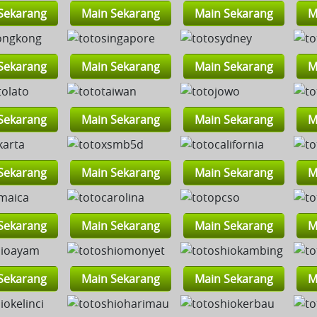
Sekarang
Main Sekarang
Main Sekarang
M
Sekarang
Main Sekarang
Main Sekarang
M
Sekarang
Main Sekarang
Main Sekarang
M
Sekarang
Main Sekarang
Main Sekarang
M
Sekarang
Main Sekarang
Main Sekarang
M
Sekarang
Main Sekarang
Main Sekarang
M