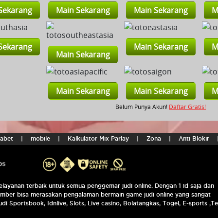
Sekarang
Main Sekarang
Main Sekarang
M
Sekarang
Main Sekarang
M
Main Sekarang
Main Sekarang
Main Sekarang
M
Belum Punya Akun!
Daftar Gratis!
iabet
|
mobile
|
Kalkulator Mix Parlay
|
Zona
|
Anti Blokir
layanan terbaik untuk semua penggemar judi online. Dengan 1 id saja dan
ember bisa merasakan pengalaman bermain game judi online yang sangat
 Sportsbook, Idnlive, Slots, Live casino, Bolatangkas, Togel, E-sports ,