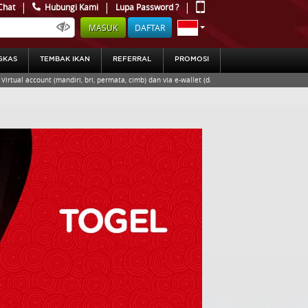
|
|
|
Chat
Hubungi Kami
Lupa Password ?
DAFTAR
GKAS
TEMBAK IKAN
REFERRAL
PROMOSI
tual account (mandiri, bri, permata, cimb) dan via e-wallet (dana, ovo, gopay dan linka