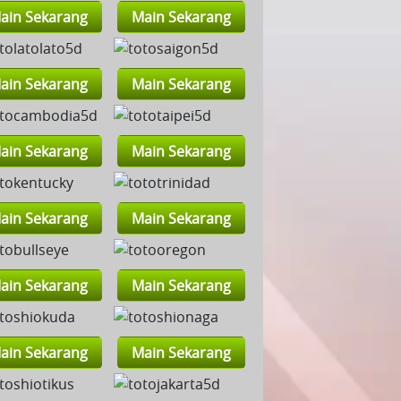
ain Sekarang
Main Sekarang
ain Sekarang
Main Sekarang
ain Sekarang
Main Sekarang
ain Sekarang
Main Sekarang
ain Sekarang
Main Sekarang
ain Sekarang
Main Sekarang