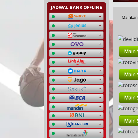
JADWAL BANK OFFLINE
Mainkan 
Main 
Main 
Main 
Main 