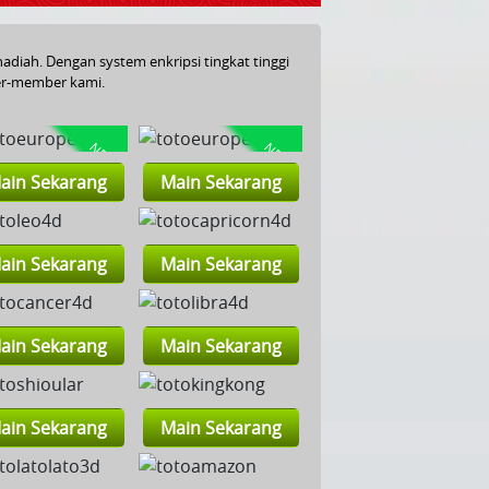
diah. Dengan system enkripsi tingkat tinggi
er-member kami.
NEW
NEW
ain Sekarang
Main Sekarang
ain Sekarang
Main Sekarang
ain Sekarang
Main Sekarang
ain Sekarang
Main Sekarang