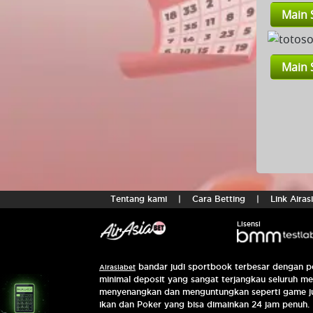
Main 
Main 
Tentang kami
|
Cara Betting
|
Link Airas
Lisensi
bandar judi sportbook terbesar dengan pe
Airasiabet
minimal deposit yang sangat terjangkau seluruh m
menyenangkan dan menguntungkan seperti game judi
ikan dan Poker yang bisa dimainkan 24 jam penuh.