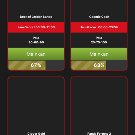
Book of Golden Sands
Cosmic Cash
Jam Gacor : 03:00-21:00
Jam Gacor : 00:00-23:59
Pola
Pola
30-60-90
25-75-100
Mainkan
Mainkan
67%
63%
Clover Gold
Panda Fortune 2