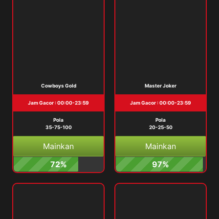
Cowboys Gold
Master Joker
Jam Gacor : 00:00-23:59
Jam Gacor : 00:00-23:59
Pola
Pola
35-75-100
20-25-50
Mainkan
Mainkan
72%
97%