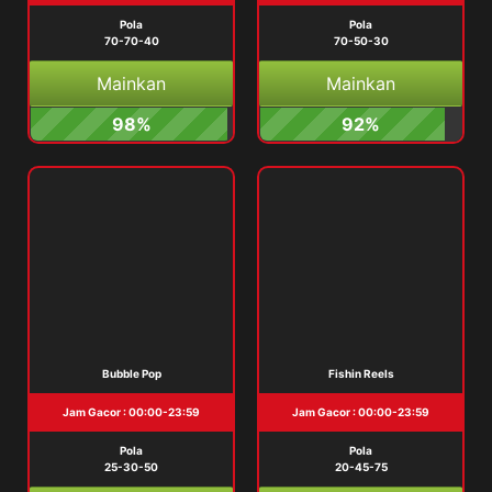
Pola
Pola
70-70-40
70-50-30
Mainkan
Mainkan
98%
92%
Bubble Pop
Fishin Reels
Jam Gacor : 00:00-23:59
Jam Gacor : 00:00-23:59
Pola
Pola
25-30-50
20-45-75