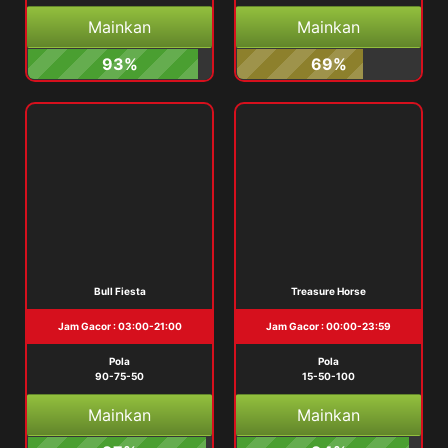
Mainkan
Mainkan
93%
69%
Bull Fiesta
Treasure Horse
Jam Gacor : 03:00-21:00
Jam Gacor : 00:00-23:59
Pola
Pola
90-75-50
15-50-100
Mainkan
Mainkan