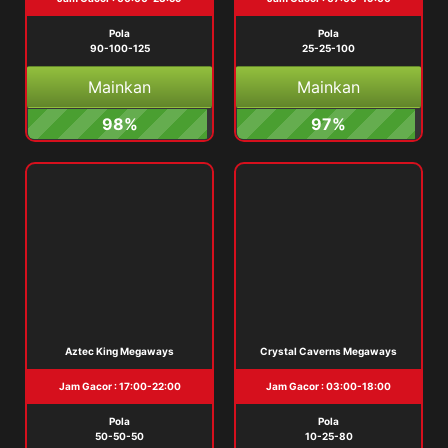
Pola
Pola
90-100-125
25-25-100
Mainkan
Mainkan
98%
97%
Aztec King Megaways
Crystal Caverns Megaways
Jam Gacor : 17:00-22:00
Jam Gacor : 03:00-18:00
Pola
Pola
50-50-50
10-25-80