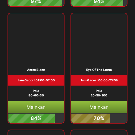
97%
94%
Aztec Blaze
Eye Of The Storm
Jam Gacor : 01:00-07:00
Jam Gacor : 00:00-23:59
Pola
Pola
80-60-30
20-50-100
Mainkan
Mainkan
84%
70%