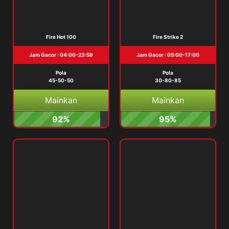
Fire Hot 100
Fire Strike 2
Jam Gacor : 04:00-23:59
Jam Gacor : 05:00-17:00
Pola
Pola
45-50-50
30-80-85
Mainkan
Mainkan
92%
95%