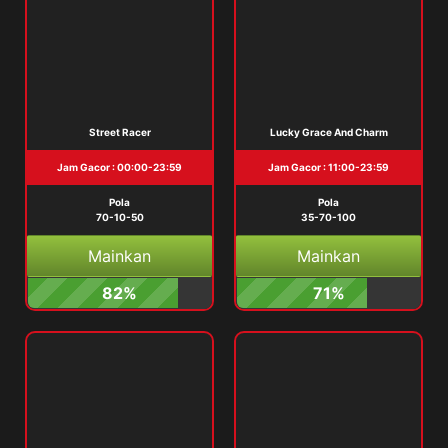
Street Racer
Lucky Grace And Charm
Jam Gacor : 00:00-23:59
Jam Gacor : 11:00-23:59
Pola
Pola
70-10-50
35-70-100
Mainkan
Mainkan
82%
71%