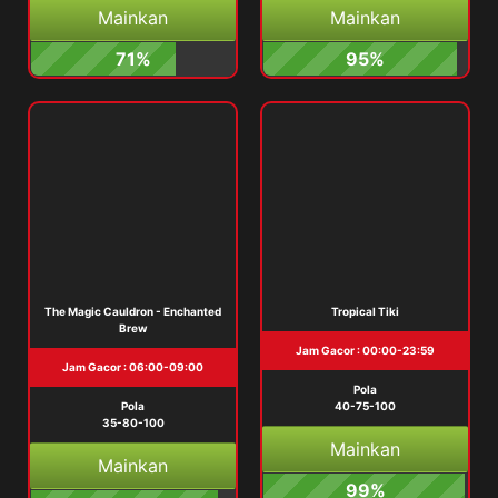
Mainkan
Mainkan
71%
95%
The Magic Cauldron - Enchanted
Tropical Tiki
Brew
Jam Gacor : 00:00-23:59
Jam Gacor : 06:00-09:00
Pola
Pola
40-75-100
35-80-100
Mainkan
Mainkan
99%