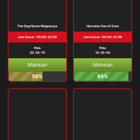
The Dog House Megaways
Hercules Son of Zeus
Jam Gacor : 00:00-23:59
Jam Gacor : 00:00-23:59
Pola
Pola
20-30-75
10-25-40
Mainkan
Mainkan
59%
95%