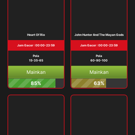
Heart Of Rio
John Hunter And The Mayan Gods
Jam Gacor : 00:00-23:59
Jam Gacor : 00:00-23:59
Pola
Pola
15-35-65
60-90-100
Mainkan
Mainkan
85%
63%