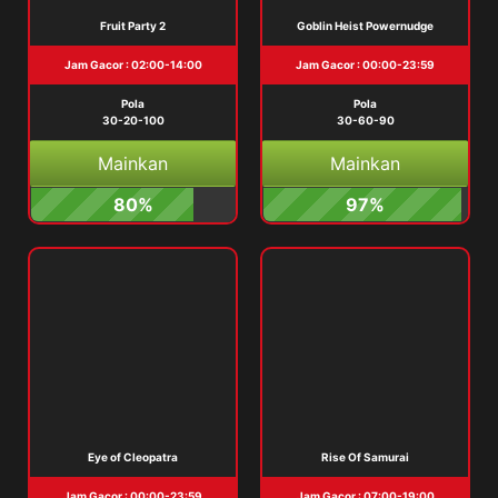
Fruit Party 2
Goblin Heist Powernudge
Jam Gacor : 02:00-14:00
Jam Gacor : 00:00-23:59
Pola
Pola
30-20-100
30-60-90
Mainkan
Mainkan
80%
97%
Eye of Cleopatra
Rise Of Samurai
Jam Gacor : 00:00-23:59
Jam Gacor : 07:00-19:00