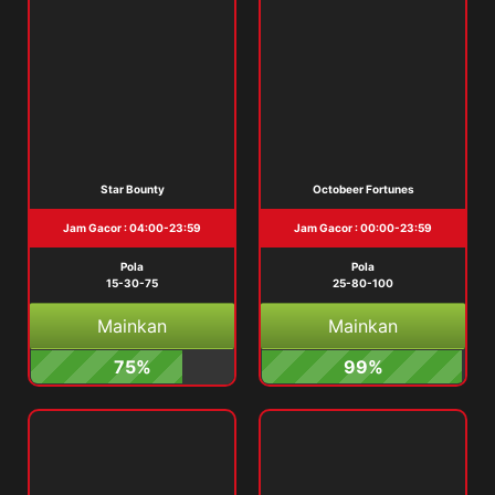
Star Bounty
Octobeer Fortunes
Jam Gacor : 04:00-23:59
Jam Gacor : 00:00-23:59
Pola
Pola
15-30-75
25-80-100
Mainkan
Mainkan
75%
99%