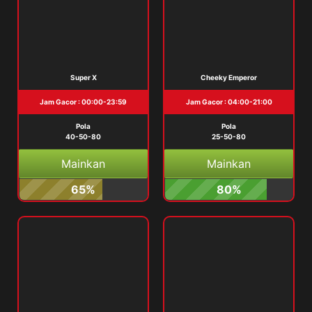
Super X
Cheeky Emperor
Jam Gacor : 00:00-23:59
Jam Gacor : 04:00-21:00
Pola
Pola
40-50-80
25-50-80
Mainkan
Mainkan
65%
80%