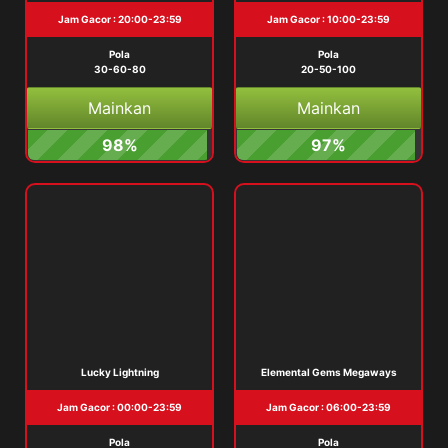
Jam Gacor : 20:00-23:59
Jam Gacor : 10:00-23:59
Pola
Pola
30-60-80
20-50-100
Mainkan
Mainkan
98%
97%
Lucky Lightning
Elemental Gems Megaways
Jam Gacor : 00:00-23:59
Jam Gacor : 06:00-23:59
Pola
Pola